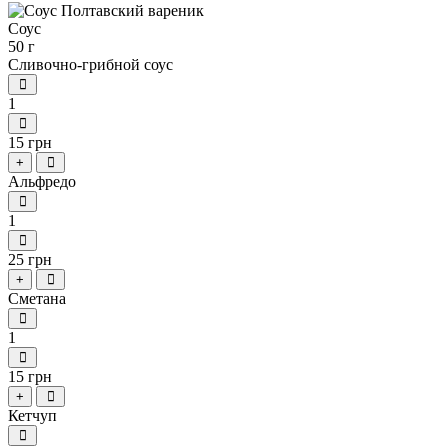
Соус
50 г
Сливочно-грибной соус
1
15 грн
+
Альфредо
1
25 грн
+
Сметана
1
15 грн
+
Кетчуп