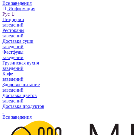
Все заведения
Информация
Рус
Пиццерии
заведений
Рестораны
заведений
Доставка суши
заведений
Фастфуды
заведений
Грузинская кухня
заведений
Кафе
заведений
Здоровое питание
заведений
Доставка цветов
заведений
Доставка продуктов
Все заведения