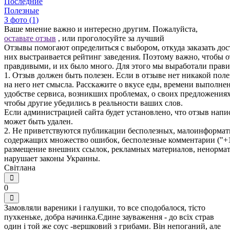
Последние
Полезные
З фото (1)
Ваше мнение важно и интересно другим. Пожалуйста,
оставьте отзыв
, или проголосуйте за лучший
Отзывы помогают определиться с выбором, откуда заказать дос
них выстраивается рейтинг заведения. Поэтому важно, чтобы
правдивыми, и их было много. Для этого мы выработали прави
1. Отзыв должен быть полезен. Если в отзыве нет никакой пол
на него нет смысла. Расскажите о вкусе еды, времени выполнен
удобстве сервиса, возникших проблемах, о своих предложения
чтобы другие убедились в реальности ваших слов.
Если администрацией сайта будет установлено, что отзыв написа
может быть удален.
2. Не приветствуются публикации бесполезных, малоинформат
содержащих множество ошибок, бесполезные комментарии ("+1"
размещение внешних ссылок, рекламных материалов, ненормати
нарушает законы Украины.
Світлана
0
Замовляли вареники і галушки, то все сподобалося, тісто
пухкеньке, добра начинка.Єдине зауваження - до всіх страв
один і той же соус -вершковий з грибами. Він непоганий, але