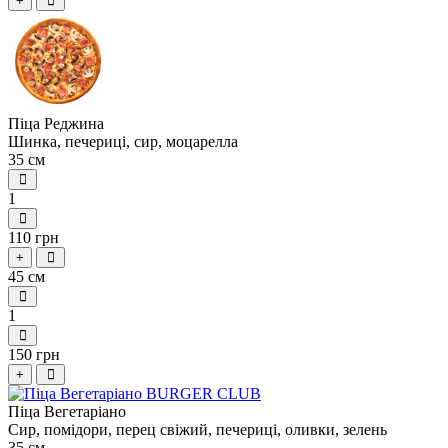
+
Піца Реджина
Шинка, печериці, сир, моцарелла
35 см
1
110 грн
+
45 см
1
150 грн
+
Піца Вегетарiано
Сир, помiдори, перец свіжий, печериці, оливки, зелень
35 см