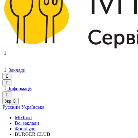
Заклади
Інформація
Укр
Русский
Українська
Mixfood
Всі заклади
Фастфуди
BURGER CLUB