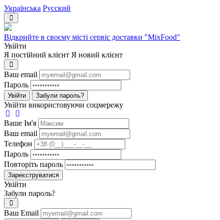
Українська
Русский
Відкрийте в своєму місті сервіс доставки "MixFood"
Увійти
Я постійний клієнт
Я новий клієнт
Ваш email
Пароль
Увійти
Забули пароль?
Увійти використовуючи соцмережу
Ваше Iм'я
Ваш email
Телефон
Пароль
Повторіть пароль
Зареєструватися
Увійти
Забули пароль?
Ваш Email