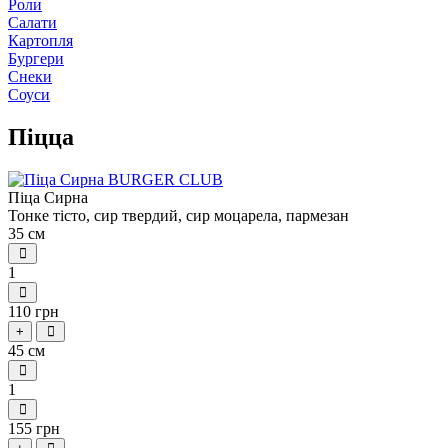
Роли
Салати
Картопля
Бургери
Снеки
Соуси
Піцца
Піца Сирна
Тонке тісто, сир твердий, сир моцарела, пармезан
35 см
1
110 грн
+
45 см
1
155 грн