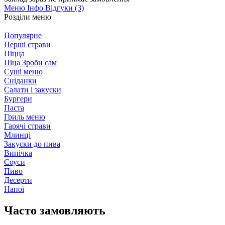
Меню
Інфо
Відгуки (3)
Розділи меню
Популярне
Перші страви
Піцца
Піца Зроби сам
Суші меню
Сніданки
Салати і закуски
Бургери
Паста
Гриль меню
Гарячі страви
Млинці
Закуски до пива
Випічка
Соуси
Пиво
Десерти
Напої
Часто замовляють