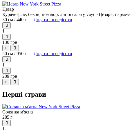
Цезар
Куряче філе, бекон, помідор, листя салату, соус «Цезар», пармез
30 см / 440 г —
Додати інгредієнти
1
130 грн
+
50 см / 950 г —
Додати інгредієнти
1
209 грн
+
Перші страви
Солянка м'ясна
285 г
1