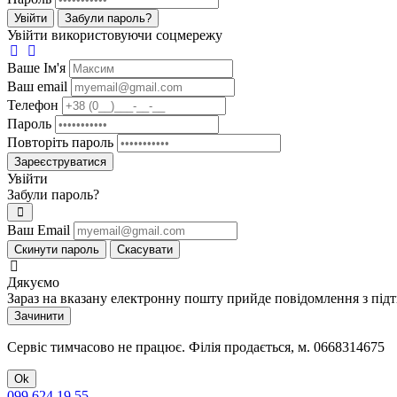
Увійти
Забули пароль?
Увійти використовуючи соцмережу
Ваше Iм'я
Ваш email
Телефон
Пароль
Повторіть пароль
Зареєструватися
Увійти
Забули пароль?
Ваш Email
Скинути пароль
Скасувати
Дякуємо
Зараз на вказану електронну пошту прийде повідомлення з під
Зачинити
Сервіс тимчасово не працює. Філія продається, м. 0668314675
Ok
099 624 19 55