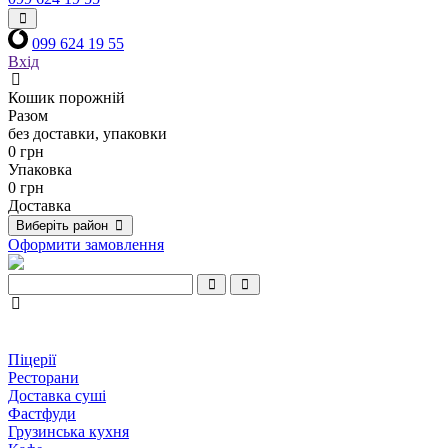
099 624 19 55
Вхід
Кошик порожній
Разом
без доставки, упаковки
0 грн
Упаковка
0 грн
Доставка
Виберіть район
Оформити замовлення
Піцерії
Ресторани
Доставка суші
Фастфуди
Грузинська кухня