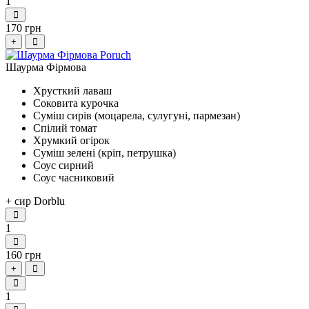
1
170 грн
+
Шаурма Фірмова
Хрусткий лаваш
Соковита курочка
Суміш сирів (моцарела, сулугуні, пармезан)
Спілий томат
Хрумкий огірок
Суміш зелені (кріп, петрушка)
Соус сирний
Соус часниковий
+ сир Dorblu
1
160 грн
+
1