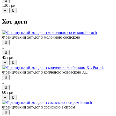
130 грн
+
Хот-доги
Французький хот-дог з молочною сосискою
1
45 грн
+
Французький хот-дог з копченою ковбаскою XL
1
60 грн
+
Французький хот-дог з сосискою з сиром