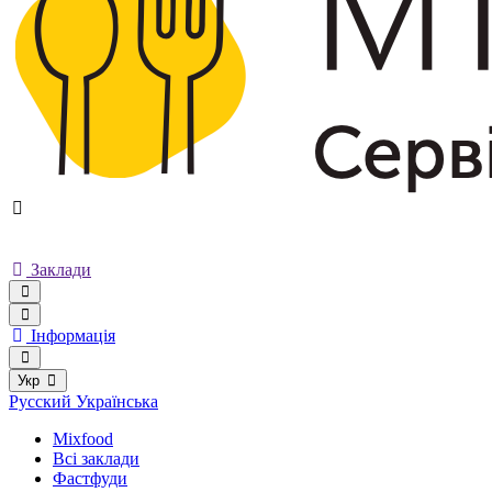
Заклади
Інформація
Укр
Русский
Українська
Mixfood
Всі заклади
Фастфуди