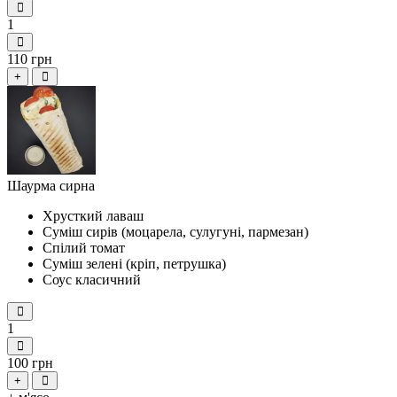
1
110 грн
+
Шаурма сирна
Хрусткий лаваш
Суміш сирів (моцарела, сулугуні, пармезан)
Спілий томат
Суміш зелені (кріп, петрушка)
Соус класичний
1
100 грн
+