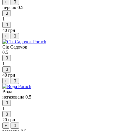
+
персик 0.5
1
40 грн
+
Сік Садочок
0.5
1
40 грн
+
Вода
негазована 0.5
1
20 грн
+