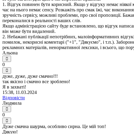
1. Відгук повинен бути корисний. Якщо у відгуку немає ніякої к
час на нього немає сенсу. Розкажіть про смак їжі, час виконанн
зручність сервісу, можливі проблеми, про свої пропозиції. Бажа
переконалися в реальності ваших слів.
Якщо адміністрацією сайту буде встановлено, що відгук написан
він може бути видалений.
2. Небажані публікації непотрібних, малоінформативних відгуків
помилок, некорисні коментарі ("+1", "Дякуємо", і т.п.). Заборо
рекламних матеріалів, ненормативної лексики, і всього, що по
Альона
0
дуже, дуже, дуже смачно!!!
так якісно і смачно все зроблено!
Я в захваті!
15:38, 11.03.2024
Відповісти
Людмила
0
Дуже смачна шаурма, особливо сирна. Це мій топ!
Дякую!