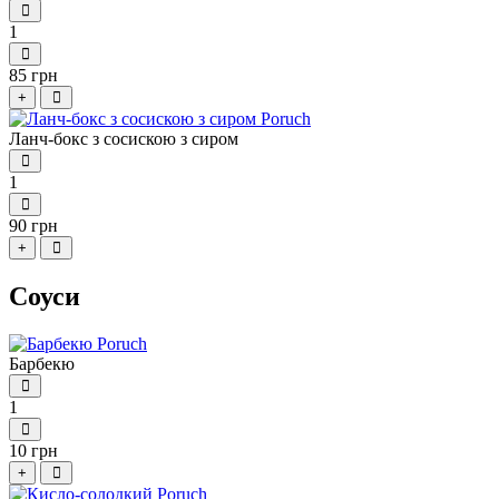
1
85 грн
+
Ланч-бокс з сосискою з сиром
1
90 грн
+
Соуси
Барбекю
1
10 грн
+