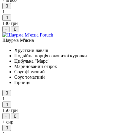
+ м'ясо
1
130 грн
+
Шаурма М'ясна
Хрусткий лаваш
Подвійна порція соковитої курочки
Цибулька "Марс"
Маринований огірок
Соус фірмовий
Соус томатний
Гірчиця
1
150 грн
+
+ сир