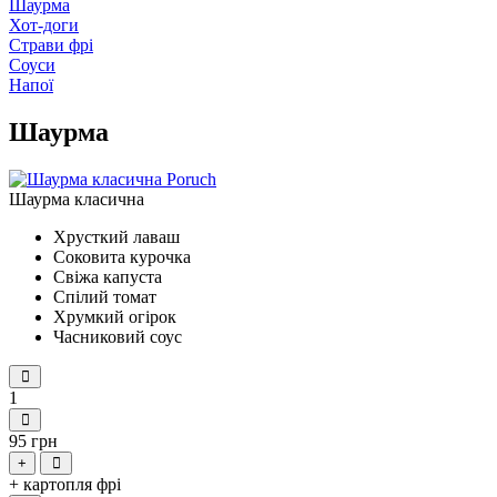
Шаурма
Хот-доги
Страви фрі
Соуси
Напої
Шаурма
Шаурма класична
Хрусткий лаваш
Соковита курочка
Свіжа капуста
Спілий томат
Хрумкий огірок
Часниковий соус
1
95 грн
+
+ картопля фрі