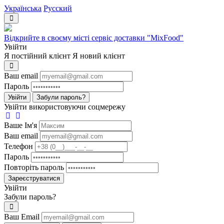
Українська
Русский
Відкрийте в своєму місті сервіс доставки "MixFood"
Увійти
Я постійний клієнт
Я новий клієнт
Ваш email
Пароль
Увійти
Забули пароль?
Увійти використовуючи соцмережу
Ваше Iм'я
Ваш email
Телефон
Пароль
Повторіть пароль
Зареєструватися
Увійти
Забули пароль?
Ваш Email