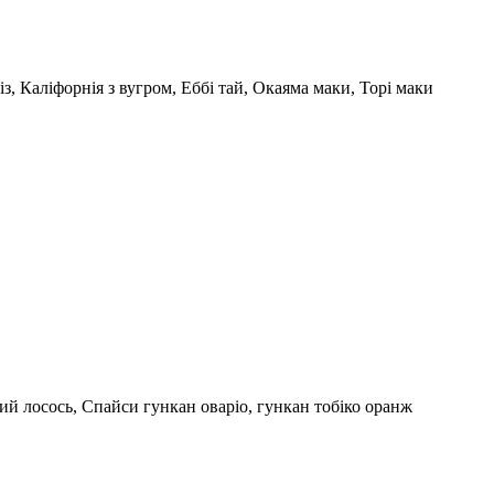
з, Каліфорнія з вугром, Еббі тай, Окаяма маки, Торі маки
ний лосось, Спайси гункан оваріо, гункан тобіко оранж