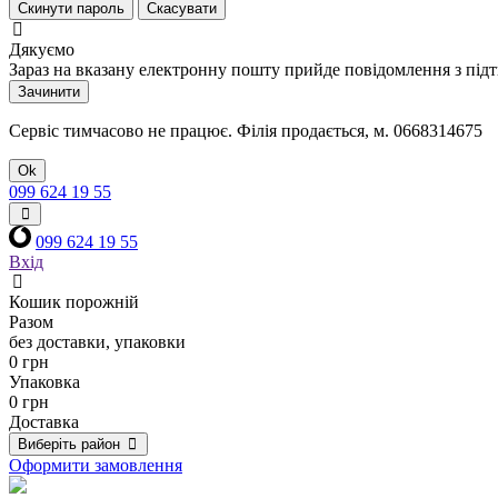
Скинути пароль
Скасувати
Дякуємо
Зараз на вказану електронну пошту прийде повідомлення з під
Зачинити
Сервіс тимчасово не працює. Філія продається, м. 0668314675
Ok
099 624 19 55
099 624 19 55
Вхід
Кошик порожній
Разом
без доставки, упаковки
0 грн
Упаковка
0 грн
Доставка
Виберіть район
Оформити замовлення