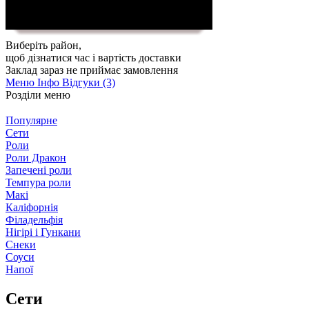
Виберіть район
,
щоб дізнатися час і вартість доставки
Заклад зараз не приймає замовлення
Меню
Інфо
Відгуки (3)
Розділи меню
Популярне
Сети
Роли
Роли Дракон
Запечені роли
Темпура роли
Макі
Каліфорнія
Філадельфія
Нігірі і Гункани
Снеки
Соуси
Напої
Сети