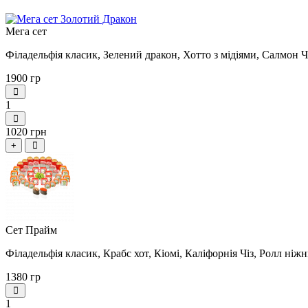
Мега сет
Філадельфія класик, Зелений дракон, Хотто з мідіями, Салмон Чі
1900 гр
1
1020 грн
+
Сет Прайм
Філадельфія класик, Крабс хот, Кіомi, Каліфорнія Чіз, Ролл ніж
1380 гр
1