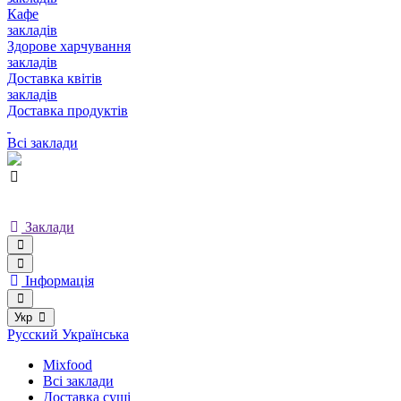
Кафе
закладів
Здорове харчування
закладів
Доставка квітів
закладів
Доставка продуктів
Всі заклади
Заклади
Інформація
Укр
Русский
Українська
Mixfood
Всі заклади
Доставка суші