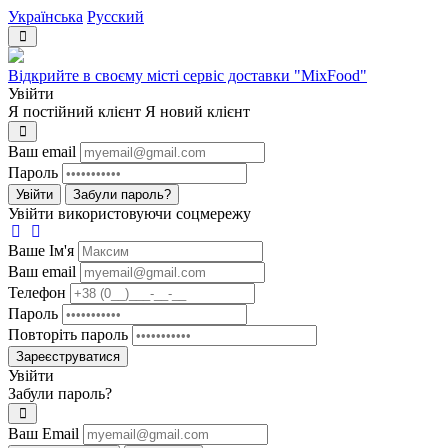
Українська
Русский
Відкрийте в своєму місті сервіс доставки "MixFood"
Увійти
Я постійний клієнт
Я новий клієнт
Ваш email
Пароль
Увійти
Забули пароль?
Увійти використовуючи соцмережу
Ваше Iм'я
Ваш email
Телефон
Пароль
Повторіть пароль
Зареєструватися
Увійти
Забули пароль?
Ваш Email