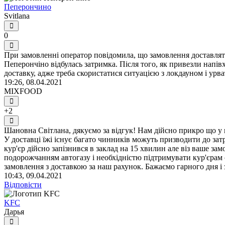
Пеперончино
Svitlana
0
При замовленні оператор повідомила, що замовлення доставлять 
Пеперончіно відбулась затримка. Після того, як привезли напів
доставку, адже треба скористатися ситуацією з локдауном і урв
19:26, 08.04.2021
MIXFOOD
+2
Шановна Світлана, дякуємо за відгук! Нам дійсно прикро що у 
У доставці їжі існує багато чинників можуть призводити до зат
кур'єр дійсно запізнився в заклад на 15 хвилин але віз ваше за
подорожчанням автогазу і необхідністю підтримувати кур'єрам с
замовлення з доставкою за наш рахунок. Бажаємо гарного дня і
10:43, 09.04.2021
Відповісти
KFC
Дарья