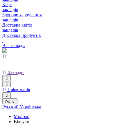
Кафе
закладів
Здорове харчування
закладів
Доставка квітів
закладів
Доставка продуктів
Всі заклади
Заклади
Інформація
Укр
Русский
Українська
Mixfood
Відгуки