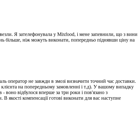
везли. Я зателефонувала у Mixfood, і мене запевнили, що з вини
ень більше, ніж можуть виконати, попередньо піднявши ціну на
ль оператор не завжди в змозі визначити точний час доставки.
 клієнта на попередньому замовленні і т.д). У вашому випадку
- воно відбулося вперше за три роки і пов'язано з
. В якості компенсації готові виконати для вас наступне