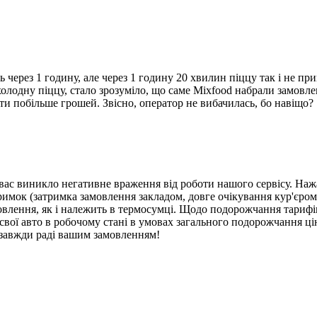
через 1 годину, але через 1 годину 20 хвилин піццу так і не при
холодну піццу, стало зрозуміло, що саме Mixfood набрали замовл
ати побільше грошей. Звісно, оператор не вибачилась, бо навіщо?
вас виникло негативне враження від роботи нашого сервісу. Нажа
римок (затримка замовлення закладом, довге очікування кур'єром
мовлення, як і належить в термосумці. Щодо подорожчання тарифів 
вої авто в робочому стані в умовах загального подорожчання цін
 завжди раді вашим замовленням!