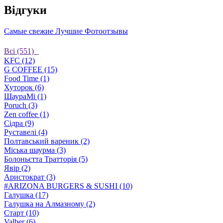
Відгуки
Самые свежие
Лучшие
Фотоотзывы
Bсі (551)
KFC (12)
G COFFEE (15)
Food Time (1)
Хуторок (6)
ШаураМі (1)
Poruch (3)
Zen coffee (1)
Сідра (9)
Руставелі (4)
Полтавський вареник (2)
Міська шаурма (3)
Болоньєтта Тратторія (5)
Явір (2)
Аристократ (3)
#ARIZONA BURGERS & SUSHI (10)
Галушка (17)
Галушка на Алмазному (2)
Старт (10)
Valber (6)