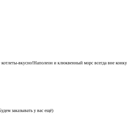
е котлеты-вкусно!Наполеон и клюквенный морс всегда вне конк
Будем заказывать у вас ещё)