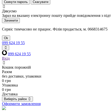
Скинути пароль
Скасувати
Дякуємо
Зараз на вказану електронну пошту прийде повідомлення з під
Зачинити
Сервіс тимчасово не працює. Філія продається, м. 0668314675
Ok
099 624 19 55
099 624 19 55
Вхід
Кошик порожній
Разом
без доставки, упаковки
0 грн
Упаковка
0 грн
Доставка
Виберіть район
Оформити замовлення