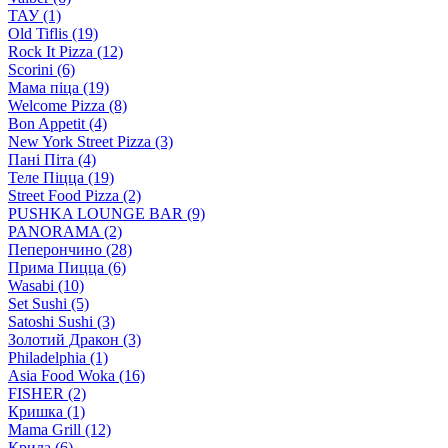
ТАУ (1)
Old Tiflis (19)
Rock It Pizza (12)
Scorini (6)
Мама піца (19)
Welcome Pizza (8)
Bon Appetit (4)
New York Street Pizza (3)
Пані Піта (4)
Теле Піцца (19)
Street Food Pizza (2)
PUSHKA LOUNGE BAR (9)
PANORAMA (2)
Пеперончино (28)
Прима Пицца (6)
Wasabi (10)
Set Sushi (5)
Satoshi Sushi (3)
Золотий Дракон (3)
Philadelphia (1)
Asia Food Woka (16)
FISHER (2)
Кришка (1)
Mama Grill (12)
Крила (6)